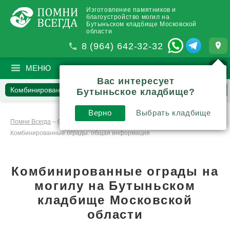
Изготовление памятников и
благоустройство могил на
Бутыньском кладбище Московской
области
8 (964) 642-32-32
МЕНЮ
ПОИСК
?
Вас интересует
Комбинированная ограда
Вопросы
Отзывы
Статьи
Бутыньское кладбище?
Комментарии
Верно
Выбрать кладбище
Помни Всегда
–
Ограды и ограждения
–
Комбинированные ограды: общая информация
Комбинированные ограды на
могилу на Бутыньском
кладбище Московской
области