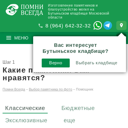
Изготовление памятников и
благоустройство могил на
Бутыньском кладбище Московской
области
8 (964) 642-32-32
МЕНЮ
ПОИСК
?
Вас интересует
Бутыньское кладбище?
Шаг 1
Верно
Выбрать кладбище
Какие памятники вам
нравятся?
Помни Всегда
–
Выбор памятника по фото
–
Помощник
Классические
Бюджетные
Эксклюзивные
еще