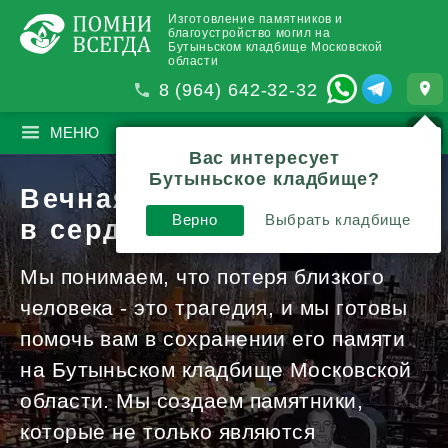
Изготовление памятников и
благоустройство могил на
Бутыньском кладбище Московской
области
8 (964) 642-32-32
МЕНЮ
ПОИСК
?
Вас интересует
Бутыньское кладбище?
Вечная память
Верно
Выбрать кладбище
в сердцах и камне
Мы понимаем, что потеря близкого
человека - это трагедия, и мы готовы
помочь вам в сохранении его памяти
на Бутыньском кладбище Московской
области. Мы создаем памятники,
которые не только являются