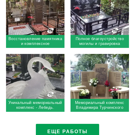
Восстановление памятника
Полное благоустройство
и комплексное
могилы и гравировка
благоустройство старого
портрета с фоном
места захоронения
Уникальный мемориальный
Мемориальный комплекс
комплекс - Лебедь.
Владимира Турчинского
Троекуровское кладбище
ЕЩЕ РАБОТЫ