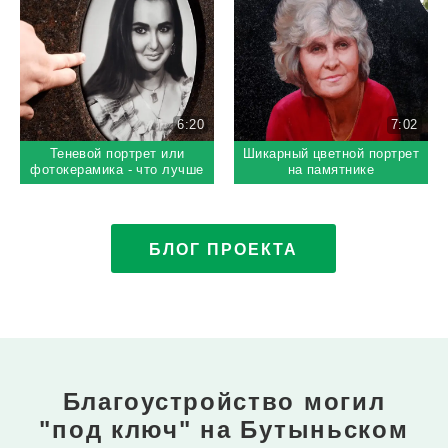
6:20
7:02
Теневой портрет или
Шикарный цветной портрет
фотокерамика - что лучше
на памятнике
выбрать на памятник
БЛОГ ПРОЕКТА
Благоустройство могил
"под ключ"
на Бутыньском