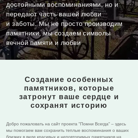
достойными воспоминаниями, но и
передают часть вашей любви
и заботы. Мы не просто производим
памятники, мы создаем символы
вечной памяти и любви
Создание особенных
памятников,
которые
затронут ваше сердце и
сохранят историю
Добро пожаловать на сайт проекта "Помни Всегда" – здесь
мы помогаем вам сохранить теплые воспоминания о ваших
близких в виде красивых и неповторимых памятников на