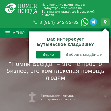
Изготовление памятников и
благоустройство могил на
Бутыньском кладбище Московской
области
8 (964) 642-32-32
МЕНЮ
ПОИСК
?
Вас интересует
Бутыньское кладбище?
Верно
Выбрать кладбище
"Помни Всегда" – это не просто
бизнес,
это комплексная помощь
людям
Предлагаем помощь
в сохранении памяти